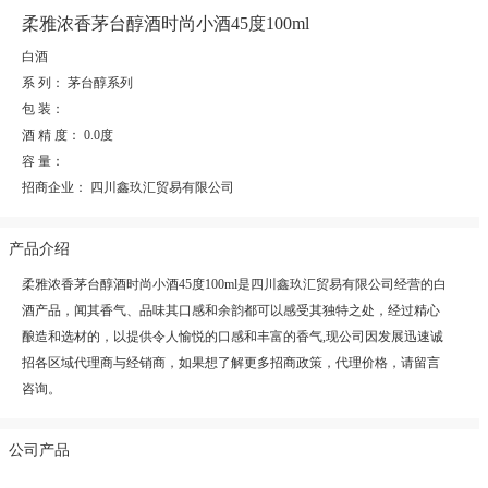
柔雅浓香茅台醇酒时尚小酒45度100ml
白酒
系 列：
茅台醇系列
包 装：
酒 精 度：
0.0度
容 量：
招商企业：
四川鑫玖汇贸易有限公司
产品介绍
柔雅浓香茅台醇酒时尚小酒45度100ml是四川鑫玖汇贸易有限公司经营的白
酒产品，闻其香气、品味其口感和余韵都可以感受其独特之处，经过精心
酿造和选材的，以提供令人愉悦的口感和丰富的香气,现公司因发展迅速诚
招各区域代理商与经销商，如果想了解更多招商政策，代理价格，请留言
咨询。
公司产品